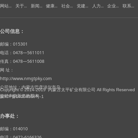
网站首页
关于我们
新闻中心
健康安全环保
社会责任
党建工作
人力资源
企业文化
联系我们
公司信息：
邮编：015301
电话：0478—5611011
传真：0478—5611008
网 址：
http://www.nmgtpky.com
公司地址：内蒙古巴彦淖尔市乌
Copyright © 2014-2019 内蒙古太平矿业有限公司 All Rights Reserved
拉特中旗新忽热苏木
蒙ICP备14004058号-1
办事处：
邮编：014010
电话：0472-6166326