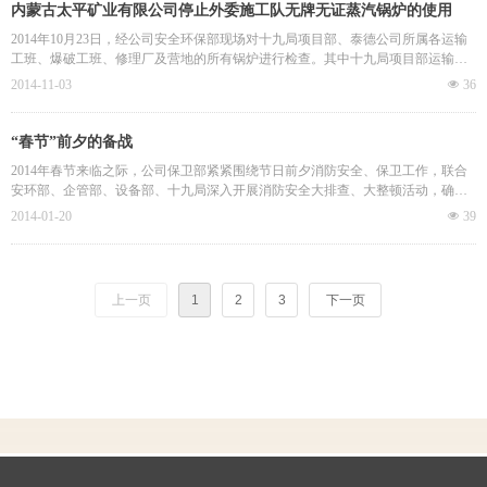
内蒙古太平矿业有限公司停止外委施工队无牌无证蒸汽锅炉的使用
2014年10月23日，经公司安全环保部现场对十九局项目部、泰德公司所属各运输
工班、爆破工班、修理厂及营地的所有锅炉进行检查。其中十九局项目部运输四
工班、运输五工班轮胎修理厂以及泰德公司轮胎修理厂用于轮胎硫化的3台蒸汽锅
2014-11-03
넶
36
炉，均属“三无”产品。为确保营区、修理厂人员安全，防止发生锅炉爆炸事故。
以上3台用于轮胎硫化的蒸汽锅炉属“三无”产品，要求立即停止使用，轮胎硫化要
求使用轮胎硫化机。
“春节”前夕的备战
2014年春节来临之际，公司保卫部紧紧围绕节日前夕消防安全、保卫工作，联合
安环部、企管部、设备部、十九局深入开展消防安全大排查、大整顿活动，确保
公司安全管理和火灾、突发事件的稳定。
2014-01-20
넶
39
上一页
1
2
3
下一页