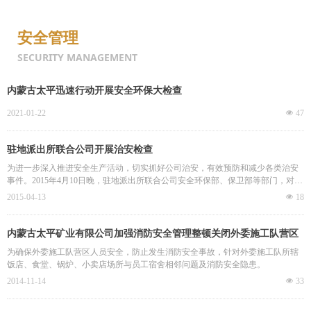
位置：
安全管理
安全管理
SECURITY MANAGEMENT
内蒙古太平迅速行动开展安全环保大检查
2021-01-22
넶
47
内蒙古太平矿业有限公司
Inner Mongolia Taiping Mining Co., Ltd.
驻地派出所联合公司开展治安检查
为进一步深入推进安全生产活动，切实抓好公司治安，有效预防和减少各类治安
SINCE 2002
事件。2015年4月10日晚，驻地派出所联合公司安全环保部、保卫部等部门，对公
司营区宿舍开展了治安安全全面检查。
2015-04-13
넶
18
内蒙古太平矿业有限公司加强消防安全管理整顿关闭外委施工队营区
饭店、食堂、锅炉、小卖店
为确保外委施工队营区人员安全，防止发生消防安全事故，针对外委施工队所辖
饭店、食堂、锅炉、小卖店场所与员工宿舍相邻问题及消防安全隐患。
2014-11-14
넶
33